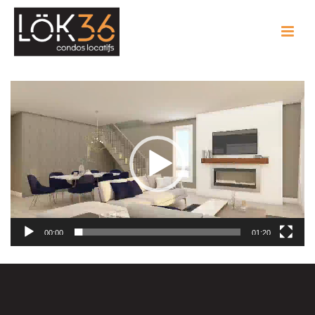
Lecteur
vidéo
00:00
01:20